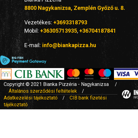
8800 Nagykanizsa, Zemplén Győző u. 8.
Vezetékes:
+3693318793
Mobil:
+36305713935
,
+36704187841
E-mail:
info@biankapizza.hu
Copyright © 2021 Bianka Pizzéria - Nagykanizsa /
Általános szerződési feltételek
/
Adatkezelési tájékoztató
/
CIB bank fizetési
tájékoztató