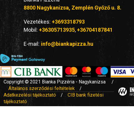
8800 Nagykanizsa, Zemplén Győző u. 8.
Vezetékes:
+3693318793
Mobil:
+36305713935
,
+36704187841
E-mail:
info@biankapizza.hu
Copyright © 2021 Bianka Pizzéria - Nagykanizsa /
Általános szerződési feltételek
/
Adatkezelési tájékoztató
/
CIB bank fizetési
tájékoztató