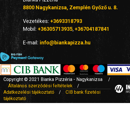
8800 Nagykanizsa, Zemplén Győző u. 8.
Vezetékes:
+3693318793
Mobil:
+36305713935
,
+36704187841
E-mail:
info@biankapizza.hu
Copyright © 2021 Bianka Pizzéria - Nagykanizsa /
Általános szerződési feltételek
/
Adatkezelési tájékoztató
/
CIB bank fizetési
tájékoztató