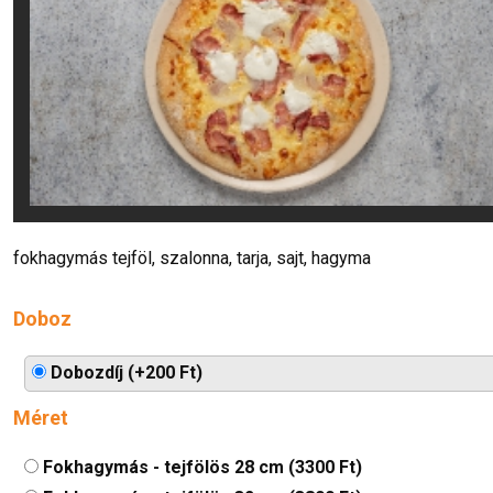
fokhagymás tejföl, szalonna, tarja, sajt, hagyma
Doboz
Dobozdíj (+200 Ft)
Méret
Fokhagymás - tejfölös 28 cm (3300 Ft)