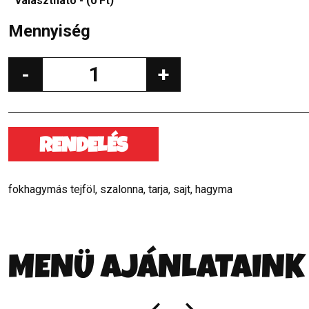
választható - (0 Ft)
Mennyiség
-
+
RENDELÉS
fokhagymás tejföl, szalonna, tarja, sajt, hagyma
MENÜ AJÁNLATAINK