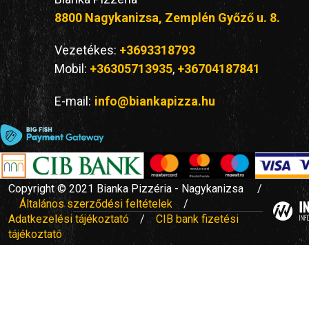
8800 Nagykanizsa, Zemplén Győző u. 8.
Vezetékes:
+3693318793
Mobil:
+36305713935
,
+36704187841
E-mail:
info@biankapizza.hu
Copyright © 2021 Bianka Pizzéria - Nagykanizsa /
Általános szerződési feltételek
/
Adatkezelési tájékoztató
/
CIB bank fizetési
tájékoztató